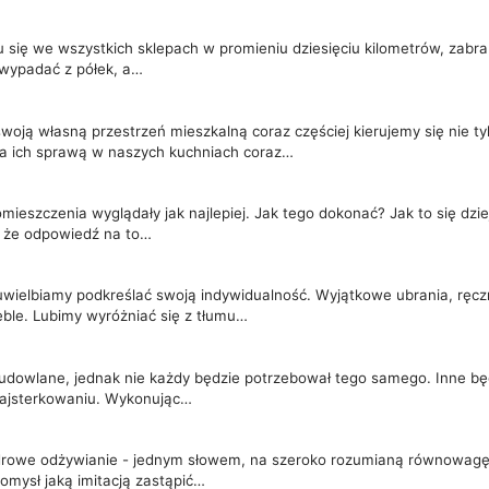
u się we wszystkich sklepach w promieniu dziesięciu kilometrów, zabra
y wypadać z półek, a…
oją własną przestrzeń mieszkalną coraz częściej kierujemy się nie t
Za ich sprawą w naszych kuchniach coraz…
eszczenia wyglądały jak najlepiej. Jak tego dokonać? Jak to się dzieje
, że odpowiedź na to…
uwielbiamy podkreślać swoją indywidualność. Wyjątkowe ubrania, ręczn
ble. Lubimy wyróżniać się z tłumu…
udowlane, jednak nie każdy będzie potrzebował tego samego. Inne bę
majsterkowaniu. Wykonując…
drowe odżywianie - jednym słowem, na szeroko rozumianą równowagę w
pomysł jaką imitacją zastąpić…