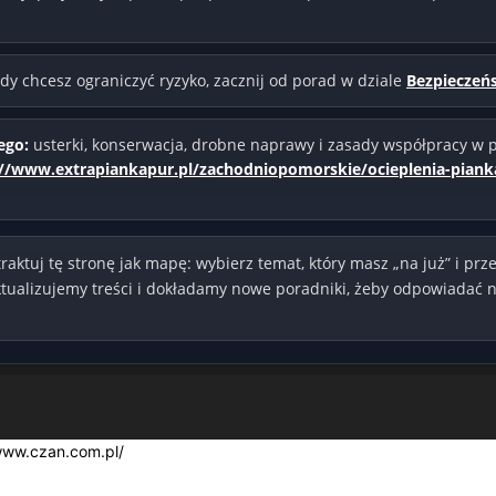
dy chcesz ograniczyć ryzyko, zacznij od porad w dziale
Bezpieczeń
ego:
usterki, konserwacja, drobne naprawy i zasady współpracy w p
://www.extrapiankapur.pl/zachodniopomorskie/ocieplenia-piank
otraktuj tę stronę jak mapę: wybierz temat, który masz „na już” i prze
ktualizujemy treści i dokładamy nowe poradniki, żeby odpowiadać n
www.czan.com.pl/