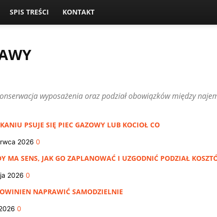
SPIS TREŚCI
KONTAKT
RAWY
BLOG
DLA NAJEMCÓW
DLA WŁAŚCICIELI
DZIELNICE I OSIEDLA
PRAWNE ASPEKTY NAJMU
PUBLIKACJE CZYTELNIKÓW
konserwacja wyposażenia oraz podział obowiązków między najem
YCIE NA WYNAJMIE
ANIU PSUJE SIĘ PIEC GAZOWY LUB KOCIOŁ CO
erwca 2026
0
 MA SENS, JAK GO ZAPLANOWAĆ I UZGODNIĆ PODZIAŁ KOSZT
ja 2026
0
POWINIEN NAPRAWIĆ SAMODZIELNIE
 2026
0