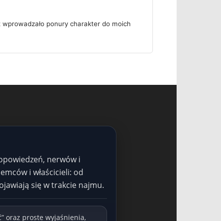
z wprowadzało ponury charakter do moich
dopowiedzeń, nerwów i
mców i właścicieli: od
awiają się w trakcie najmu.
” oraz proste wyjaśnienia,