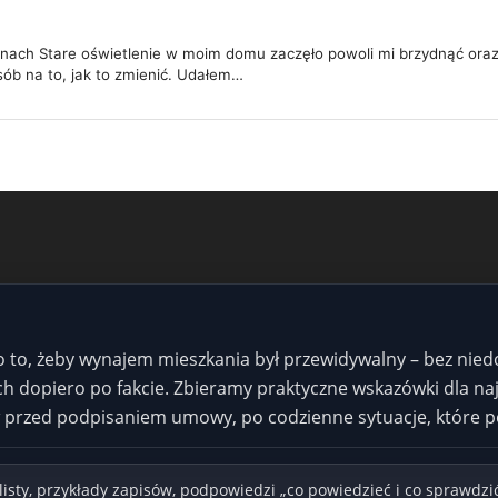
anach Stare oświetlenie w moim domu zaczęło powoli mi brzydnąć ora
sób na to, jak to zmienić. Udałem…
o to, żeby wynajem mieszkania był przewidywalny – bez nie
 dopiero po fakcie. Zbieramy praktyczne wskazówki dla naje
rzed podpisaniem umowy, po codzienne sytuacje, które poj
isty, przykłady zapisów, podpowiedzi „co powiedzieć i co sprawdzić