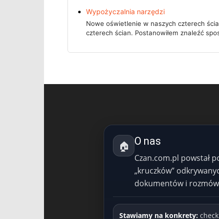
Wypożyczalnia narzędzi
Nowe oświetlenie w naszych czterech ści
czterech ścian. Postanowiłem znaleźć spo
O nas
🏠
Czan.com.pl powstał p
„kruczków” odkrywanych
dokumentów i rozmów p
Stawiamy na konkrety:
checkl