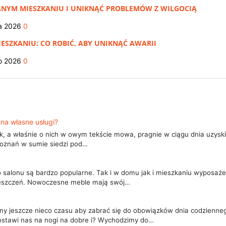
NYM MIESZKANIU I UNIKNĄĆ PROBLEMÓW Z WILGOCIĄ
a 2026
0
ZKANIU: CO ROBIĆ, ABY UNIKNĄĆ AWARII
o 2026
0
 na własne usługi?
k, a właśnie o nich w owym tekście mowa, pragnie w ciągu dnia uzysk
 Poznań w sumie siedzi pod…
alonu są bardzo popularne. Tak i w domu jak i mieszkaniu wyposaż
ieszczeń. Nowoczesne meble mają swój…
my jeszcze nieco czasu aby zabrać się do obowiązków dnia codzienn
ostawi nas na nogi na dobre i? Wychodzimy do…