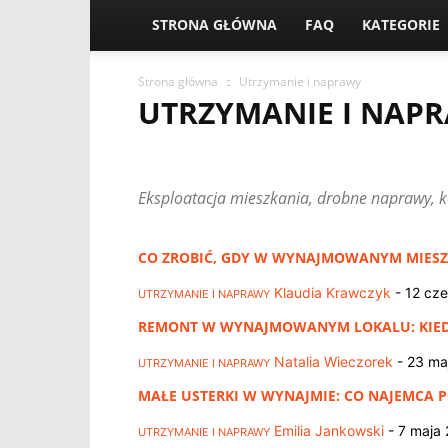
STRONA GŁÓWNA
FAQ
KATEGORIE
Strona główna
Utrzymanie i naprawy
UTRZYMANIE I NAP
ARANŻACJA I WYSTRÓJ
BEZPIECZEŃSTWO NAJMU
FINANSE I KOSZTY
MIESZKANIA I NIERUCHOMOŚCI
Eksploatacja mieszkania, drobne naprawy, 
UTRZYMANIE I NAPRAWY
WYNAJEM MIESZKAŃ
Ż
CO ZROBIĆ, GDY W WYNAJMOWANYM MIESZK
Klaudia Krawczyk
-
12 cz
UTRZYMANIE I NAPRAWY
REMONT W WYNAJMOWANYM LOKALU: KIEDY
Natalia Wieczorek
-
23 ma
UTRZYMANIE I NAPRAWY
MAŁE USTERKI W WYNAJMIE: CO NAJEMCA 
Emilia Jankowski
-
7 maja
UTRZYMANIE I NAPRAWY