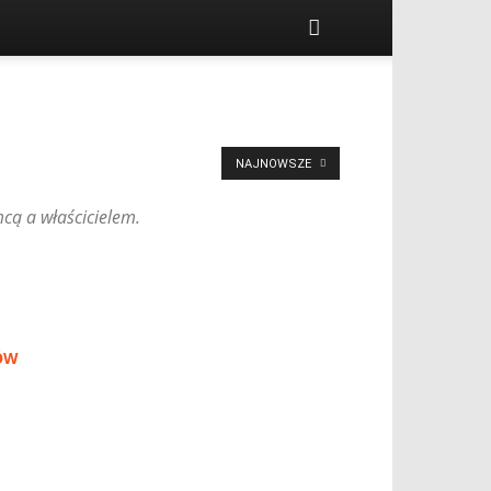
NAJNOWSZE
cą a właścicielem.
ÓW